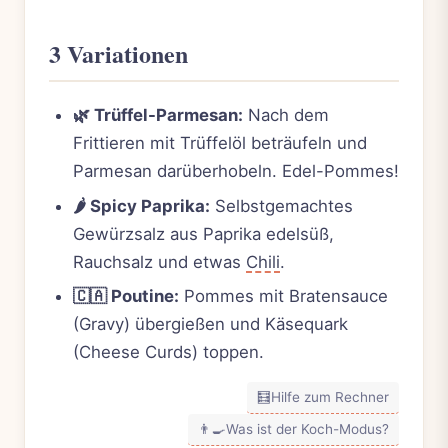
3 Variationen
🌿 Trüffel-Parmesan:
Nach dem
Frittieren mit Trüffelöl beträufeln und
Parmesan darüberhobeln. Edel-Pommes!
🌶️ Spicy Paprika:
Selbstgemachtes
Gewürzsalz aus Paprika edelsüß,
Rauchsalz und etwas
Chili
.
🇨🇦 Poutine:
Pommes mit Bratensauce
(Gravy) übergießen und Käsequark
(Cheese Curds) toppen.
🧮
Hilfe zum Rechner
👨‍🍳
Was ist der Koch-Modus?