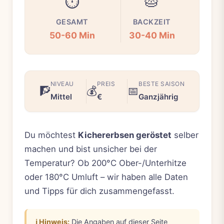
⏱️
🥧
GESAMT
BACKZEIT
50-60 Min
30-40 Min
NIVEAU
PREIS
BESTE SAISON
🧗
💰
📅
Mittel
€
Ganzjährig
Du möchtest
Kichererbsen geröstet
selber
machen und bist unsicher bei der
Temperatur? Ob 200°C Ober-/Unterhitze
oder 180°C Umluft – wir haben alle Daten
und Tipps für dich zusammengefasst.
ℹ️ Hinweis:
Die Angaben auf dieser Seite