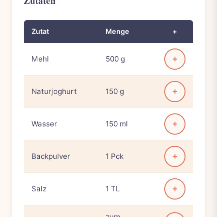
Zutaten
Zutat
Menge
+
Mehl
500 g
+
Naturjoghurt
150 g
+
Wasser
150 ml
+
Backpulver
1 Pck
+
Salz
1 TL
+
zum