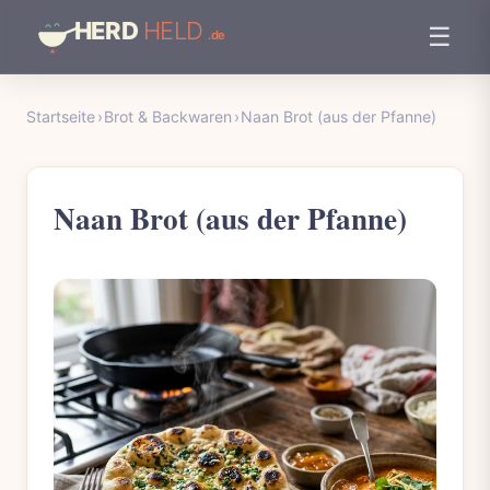
☰
Startseite
›
Brot & Backwaren
›
Naan Brot (aus der Pfanne)
Naan Brot (aus der Pfanne)