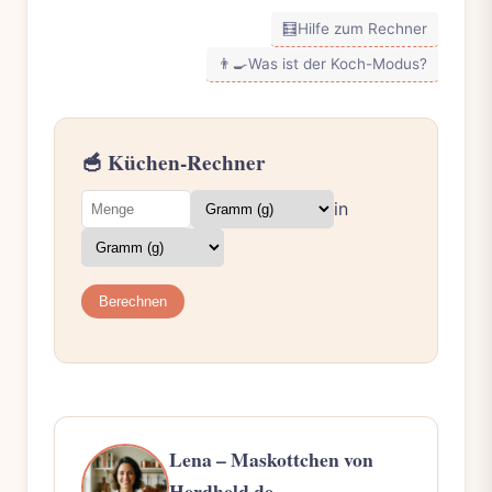
🧮
Hilfe zum Rechner
👨‍🍳
Was ist der Koch-Modus?
🥣 Küchen-Rechner
in
Berechnen
Lena – Maskottchen von
Herdheld.de