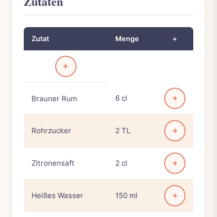
Zutaten
Zutat
Menge
+
+
6 cl
+
Brauner Rum
Rohrzucker
2 TL
+
Zitronensaft
2 cl
+
Heißes Wasser
150 ml
+