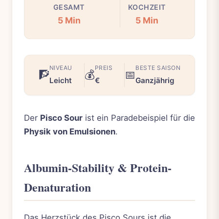
GESAMT
KOCHZEIT
5 Min
5 Min
NIVEAU
PREIS
BESTE SAISON
🧗
💰
📅
Leicht
€
Ganzjährig
Der
Pisco Sour
ist ein Paradebeispiel für die
Physik von Emulsionen
.
Albumin-Stability & Protein-
Denaturation
Das Herzstück des Pisco Sours ist die