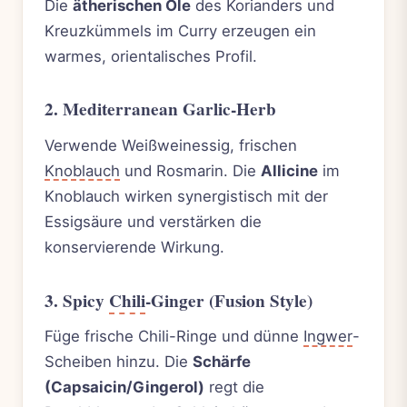
Die
ätherischen Öle
des Korianders und
Kreuzkümmels im Curry erzeugen ein
warmes, orientalisches Profil.
2. Mediterranean Garlic-Herb
Verwende Weißweinessig, frischen
Knoblauch
und Rosmarin. Die
Allicine
im
Knoblauch wirken synergistisch mit der
Essigsäure und verstärken die
konservierende Wirkung.
3. Spicy
Chili
-Ginger (Fusion Style)
Füge frische Chili-Ringe und dünne
Ingwer
-
Scheiben hinzu. Die
Schärfe
(Capsaicin/Gingerol)
regt die