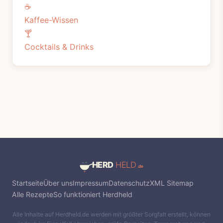
☕
Kaffee-Wissen
🍸
Cocktails & Drinks
Startseite
Über uns
Impressum
Datenschutz
XML Sitemap
Alle Rezepte
So funktioniert Herdheld
Alle Inhalte auf Herdheld.de werden mit größter Sorgfalt erstellt, können