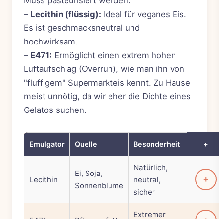
Muss pasteurisiert werden.
–
Lecithin (flüssig):
Ideal für veganes Eis.
Es ist geschmacksneutral und
hochwirksam.
–
E471:
Ermöglicht einen extrem hohen
Luftaufschlag (Overrun), wie man ihn von
"fluffigem" Supermarkteis kennt. Zu Hause
meist unnötig, da wir eher die Dichte eines
Gelatos suchen.
Emulgator
Quelle
Besonderheit
+
Natürlich,
Ei, Soja,
+
Lecithin
neutral,
Sonnenblume
sicher
Extremer