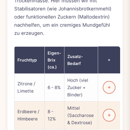
Trockenmasse. Hier müssen wir mit
Stabilisatoren (wie Johannisbrotkernmehl)
oder funktionellen Zuckern (Maltodextrin)
nachhelfen, um ein cremiges Mundgefühl
zu erzeugen.
Eigen-
Zusatz-
+
Fruchttyp
Brix
Bedarf
(ca.)
Hoch (viel
Zitrone /
+
6 - 8%
Zucker +
Limette
Binder)
Mittel
Erdbeere /
8 -
+
(Saccharose
Himbeere
12%
& Dextrose)