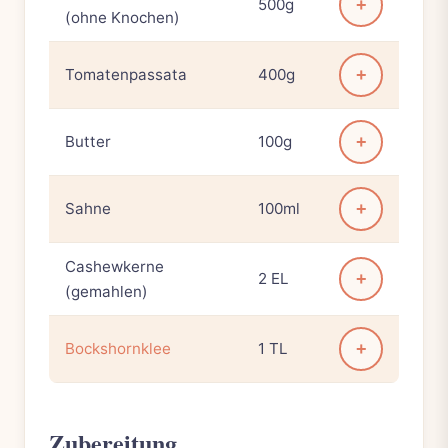
500g
+
(ohne Knochen)
Tomatenpassata
400g
+
Butter
100g
+
Sahne
100ml
+
Cashewkerne
2 EL
+
(gemahlen)
Bockshornklee
1 TL
+
Zubereitung