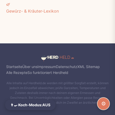
🌿
Gewürz- & Kräuter-Lexikon
Startseite
Über uns
Impressum
Datenschutz
XML Sitemap
Alle Rezepte
So funktioniert Herdheld
Alle Inhalte auf Herdheld.de werden mit größter Sorgfalt erstellt, können
jedoch im Einzelfall abweichen; prüfe Garzeiten, Temperaturen und
Zutaten deshalb immer nach deinem eigenen Ermessen und
Geschmack. Bei Unverträglichkeiten oder Allergien passe Rezepte
entsprechend an und orientiere dich im Zweifel an ärztlichem Rat.
⚙️
👨‍🍳 Koch-Modus:
AUS