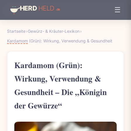
☰
Startseite
›
Gewürz- & Kräuter-Lexikon
›
Kardamom
(Grün): Wirkung, Verwendung & Gesundheit
Kardamom (Grün):
Wirkung, Verwendung &
Gesundheit – Die „Königin
der Gewürze“