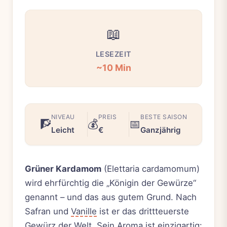
📖
LESEZEIT
~10 Min
NIVEAU
PREIS
BESTE SAISON
🧗
💰
📅
Leicht
€
Ganzjährig
Grüner Kardamom
(Elettaria cardamomum)
wird ehrfürchtig die „Königin der Gewürze“
genannt – und das aus gutem Grund. Nach
Safran und
Vanille
ist er das drittteuerste
Gewürz der Welt. Sein Aroma ist einzigartig: