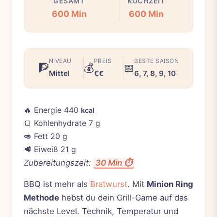
GESAMT
KOCHZEIT
600 Min
600 Min
NIVEAU
PREIS
BESTE SAISON
🧗
💰
📅
Mittel
€€
6, 7, 8, 9, 10
🔥
Energie
440
kcal
🍞
Kohlenhydrate
7 g
🥑
Fett
20 g
🥩
Eiweiß
21 g
Zubereitungszeit:
30 Min ⏱️
BBQ ist mehr als
Bratwurst
. Mit
Minion Ring
Methode
hebst du dein Grill-Game auf das
nächste Level. Technik, Temperatur und