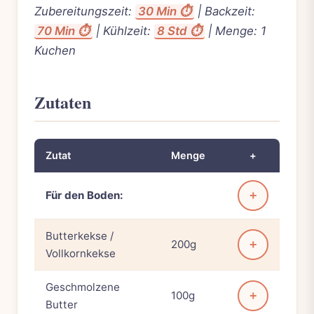
Zubereitungszeit:
30 Min ⏱️
| Backzeit:
70 Min ⏱️
| Kühlzeit:
8 Std ⏱️
| Menge: 1
Kuchen
Zutaten
Zutat
Menge
+
Für den Boden:
+
Butterkekse /
200g
+
Vollkornkekse
Geschmolzene
100g
+
Butter