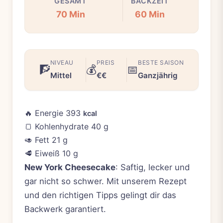
GESAMT
BACKZEIT
70 Min
60 Min
NIVEAU
PREIS
BESTE SAISON
🧗
💰
📅
Mittel
€€
Ganzjährig
🔥
Energie
393
kcal
🍞
Kohlenhydrate
40 g
🥑
Fett
21 g
🥩
Eiweiß
10 g
New York Cheesecake
: Saftig, lecker und
gar nicht so schwer. Mit unserem Rezept
und den richtigen Tipps gelingt dir das
Backwerk garantiert.