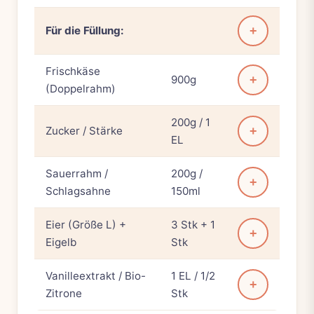
Für die Füllung:
+
Frischkäse
900g
+
(Doppelrahm)
200g / 1
Zucker / Stärke
+
EL
Sauerrahm /
200g /
+
Schlagsahne
150ml
Eier (Größe L) +
3 Stk + 1
+
Eigelb
Stk
Vanilleextrakt / Bio-
1 EL / 1/2
+
Zitrone
Stk