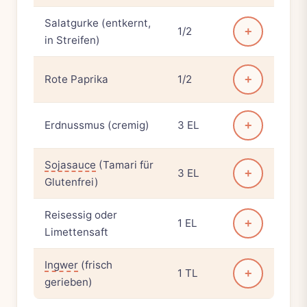
Salatgurke (entkernt,
1/2
+
in Streifen)
Rote Paprika
1/2
+
Erdnussmus (cremig)
3 EL
+
Sojasauce
(Tamari für
3 EL
+
Glutenfrei)
Reisessig oder
1 EL
+
Limettensaft
Ingwer
(frisch
1 TL
+
gerieben)