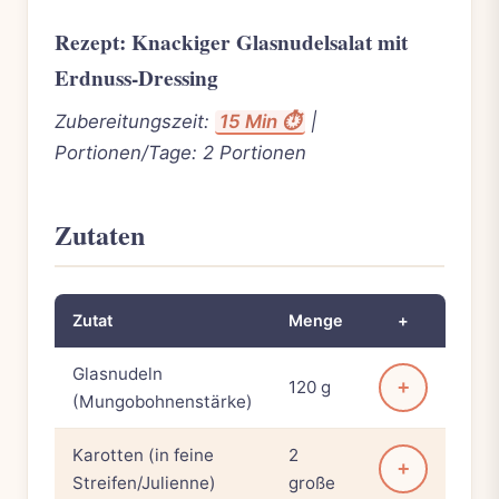
Rezept: Knackiger Glasnudelsalat mit
Erdnuss-Dressing
Zubereitungszeit:
15 Min ⏱️
|
Portionen/Tage: 2 Portionen
Zutaten
Zutat
Menge
+
Glasnudeln
120 g
+
(Mungobohnenstärke)
Karotten (in feine
2
+
Streifen/Julienne)
große