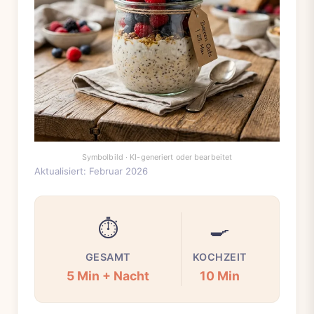
Aktualisiert: Februar 2026
⏱️
🍳
GESAMT
KOCHZEIT
5 Min + Nacht
10 Min