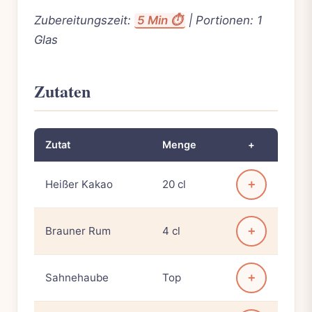
Zubereitungszeit:
5 Min ⏱️
| Portionen: 1
Glas
Zutaten
Zutat
Menge
+
Heißer Kakao
20 cl
+
Brauner Rum
4 cl
+
Sahnehaube
Top
+