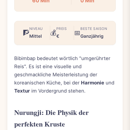
60 Min
0 Min
NIVEAU
PREIS
BESTE SAISON
🧗
💰
📅
Mittel
€
Ganzjährig
Bibimbap bedeutet wörtlich "umgerührter
Reis". Es ist eine visuelle und
geschmackliche Meisterleistung der
koreanischen Küche, bei der
Harmonie
und
Textur
im Vordergrund stehen.
Nurungji: Die Physik der
perfekten Kruste