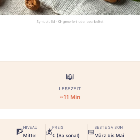
📖
LESEZEIT
~11 Min
NIVEAU
PREIS
BESTE SAISON
🧗
💰
📅
Mittel
€ (Saisonal)
März bis Mai