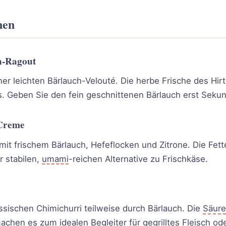
nen
ch-Ragout
er leichten Bärlauch-Velouté. Die herbe Frische des Hir
. Geben Sie den fein geschnittenen Bärlauch erst Sekun
-Creme
t frischem Bärlauch, Hefeflocken und Zitrone. Die Fett
 stabilen,
umami
-reichen Alternative zu Frischkäse.
assischen Chimichurri teilweise durch Bärlauch. Die
Säure
chen es zum idealen Begleiter für gegrilltes Fleisch o