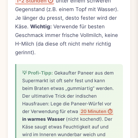
1-2 Stunden ⏱️
unter einem schweren
Gegenstand (z.B. einem Topf mit Wasser).
Je länger du presst, desto fester wird der
Käse.
Wichtig:
Verwende für besten
Geschmack immer frische Vollmilch, keine
H-Milch (da diese oft nicht mehr richtig
gerinnt).
💡 Profi-Tipp:
Gekaufter Paneer aus dem
Supermarkt ist oft sehr fest und kann
beim Braten etwas „gummiartig“ werden.
Der ultimative Trick der indischen
Hausfrauen: Lege die Paneer-Würfel vor
der Verwendung für etwa
20 Minuten ⏱️
in warmes Wasser
(nicht kochend!). Der
Käse saugt etwas Feuchtigkeit auf und
wird im Inneren wunderbar weich und