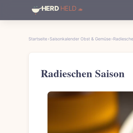
Startseite
›
Saisonkalender Obst & Gemüse
›
Radiesche
Radieschen Saison