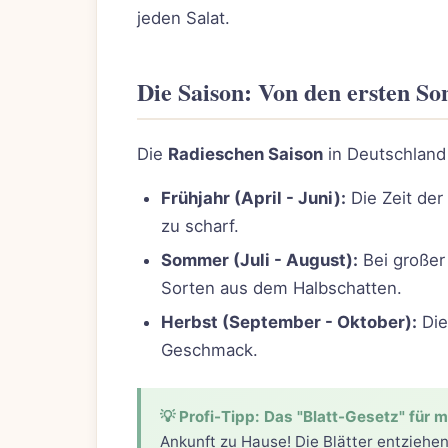
jeden Salat.
Die Saison: Von den ersten So
Die
Radieschen Saison
in Deutschland i
Frühjahr (April - Juni):
Die Zeit der
zu scharf.
Sommer (Juli - August):
Bei großer 
Sorten aus dem Halbschatten.
Herbst (September - Oktober):
Die
Geschmack.
💡 Profi-Tipp: Das "Blatt-Gesetz" für 
Ankunft zu Hause! Die Blätter entziehe