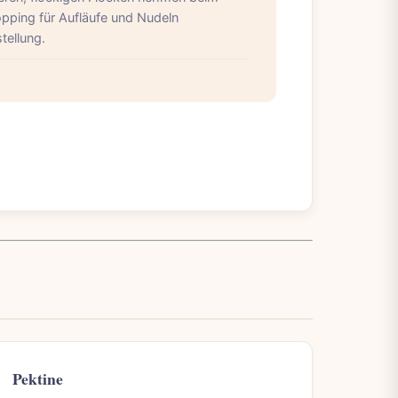
opping für Aufläufe und Nudeln
tellung.
Pektine