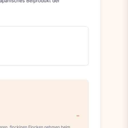
 japanisches Beiprodukt der
öberen, flockigen Flocken nehmen beim