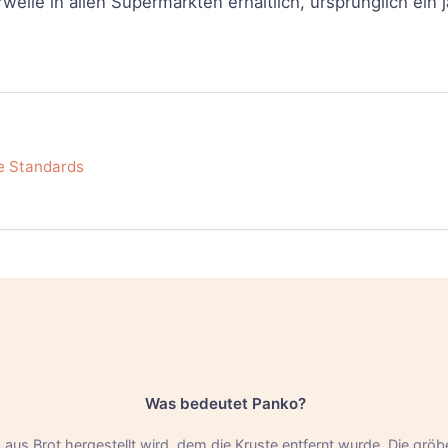
weile in allen Supermärkten erhältlich, ursprünglich ein
e Standards
Was bedeutet Panko?
 aus Brot hergestellt wird, dem die Kruste entfernt wurde. Die gr