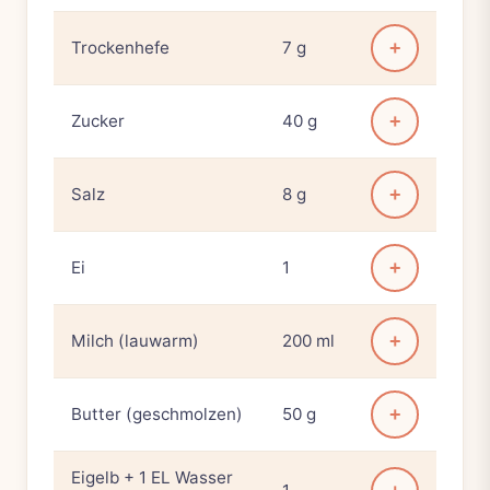
Trockenhefe
7 g
+
Zucker
40 g
+
Salz
8 g
+
Ei
1
+
Milch (lauwarm)
200 ml
+
Butter (geschmolzen)
50 g
+
Eigelb + 1 EL Wasser