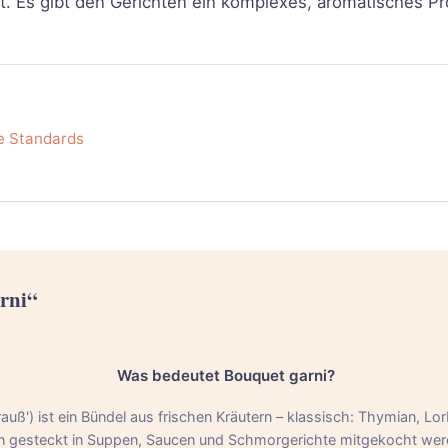
. Es gibt den Gerichten ein komplexes, aromatisches Pro
e Standards
rni“
Was bedeutet Bouquet garni?
uß') ist ein Bündel aus frischen Kräutern – klassisch: Thymian, Lorbe
gesteckt in Suppen, Saucen und Schmorgerichte mitgekocht werd