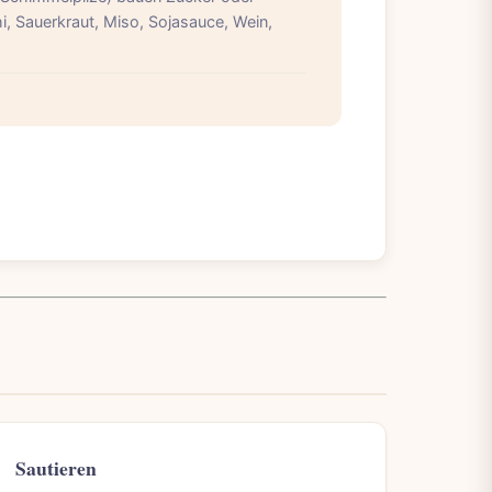
i, Sauerkraut, Miso, Sojasauce, Wein,
Sautieren