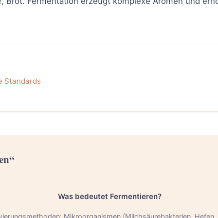
er, Brot. Fermentation erzeugt komplexe Aromen und erhö
e Standards
ren“
Was bedeutet Fermentieren?
servierungsmethoden: Mikroorganismen (Milchsäurebakterien, Hefen